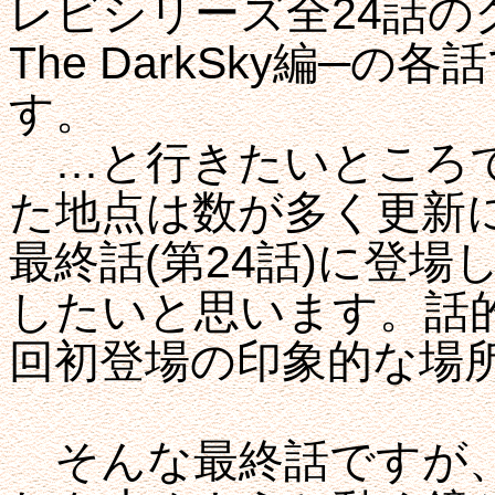
レビシリーズ全24話の
The DarkSky編─
す。
…と行きたいところで
た地点は数が多く更新
最終話(第24話)に登
したいと思います。話
回初登場の印象的な場
そんな最終話ですが、