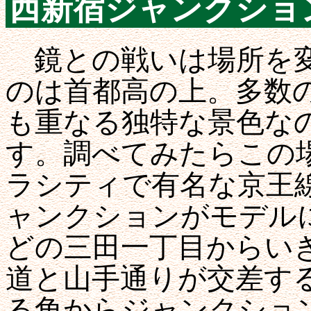
西新宿ジャンクショ
鏡との戦いは場所を変
のは首都高の上。多数
も重なる独特な景色な
す。調べてみたらこの
ラシティで有名な京王
ャンクションがモデル
どの三田一丁目からいき
道と山手通りが交差す
る角からジャンクショ