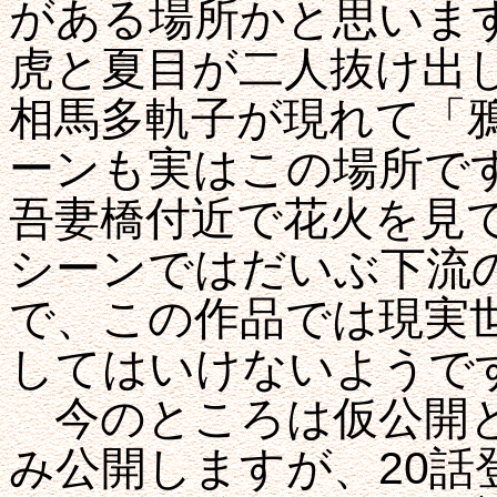
がある場所かと思います
虎と夏目が二人抜け出
相馬多軌子が現れて「
ーンも実はこの場所で
吾妻橋付近で花火を見
シーンではだいぶ下流
で、この作品では現実
してはいけないようで
今のところは仮公開と
み公開しますが、20話