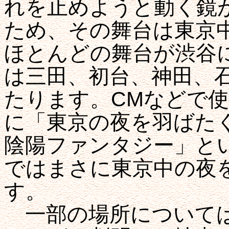
れを止めようと動く鏡
ため、その舞台は東京
ほとんどの舞台が渋谷
は三田、初台、神田、
たります。CMなどで
に「東京の夜を羽ばた
陰陽ファンタジー」と
ではまさに東京中の夜
す。
一部の場所については