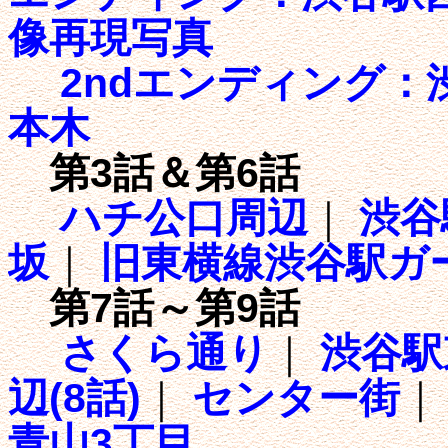
像再現写真
2ndエンディング：
本木
第3話＆第6話
ハチ公口周辺
｜
渋谷
坂
｜
旧東横線渋谷駅ガ
第7話～第9話
さくら通り
｜
渋谷駅
辺(8話)
｜
センター街
青山3丁目