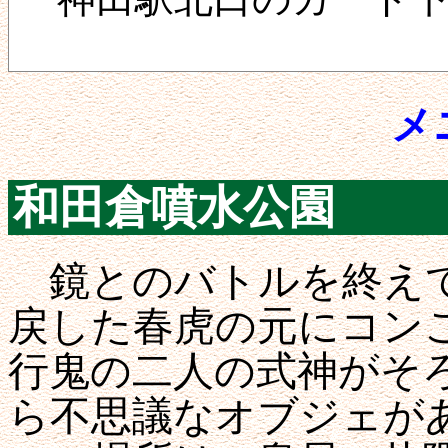
メ
和田倉噴水公園
鏡とのバトルを終えて
戻した春虎の元にコン
行鬼の二人の式神がそ
ら不思議なオブジェが