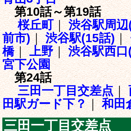
第10話～第19話
桜丘町
｜
渋谷駅周辺(
前市)
｜
渋谷駅(15話)
｜
橋
｜
上野
｜
渋谷駅西口(
宮下公園
第24話
三田一丁目交差点
｜
田駅ガード下？
｜
和田
三田一丁目交差点