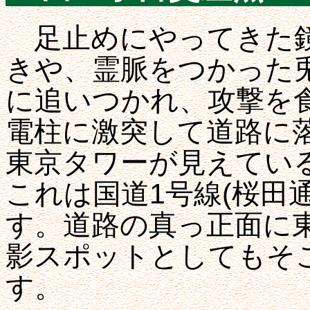
足止めにやってきた鏡
きや、霊脈をつかった
に追いつかれ、攻撃を
電柱に激突して道路に
東京タワーが見えてい
これは国道1号線(桜田
す。道路の真っ正面に
影スポットとしてもそ
す。