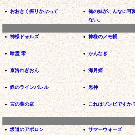
おおきく振りかぶって
俺の妹がこんなに可
ない。
神様ドォルズ
神様のメモ帳
喰霊-零-
かんなぎ
京洛れぎおん
海月姫
鉄のラインバレル
黒神
言の葉の庭
これはゾンビですか
坂道のアポロン
サマーウォーズ