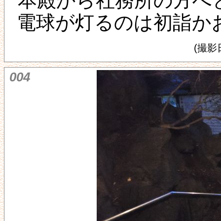
本殿から社務所の方へ
電球が灯るのは初詣か
(撮影日
004