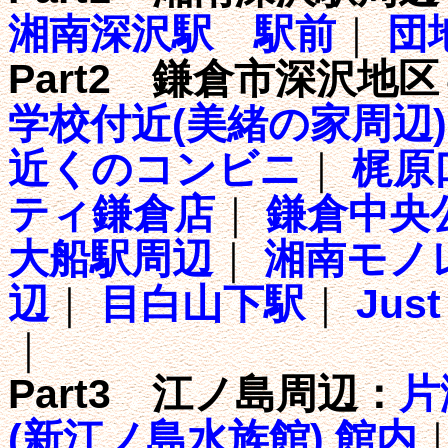
湘南深沢駅 駅前
｜
団
Part2 鎌倉市深沢地
学校付近(美緒の家周辺)
近くのコンビニ
｜
梶原
ティ鎌倉店
｜
鎌倉中央
大船駅周辺
｜
湘南モノ
辺
｜
目白山下駅
｜
Jus
｜
Part3 江ノ島周辺：
片
(新江ノ島水族館) 館内