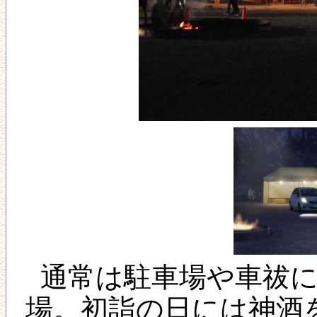
通常は駐車場や車祓
場。初詣の日には神酒