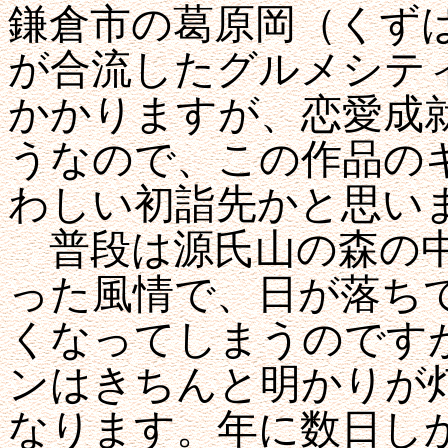
鎌倉市の葛原岡（くず
が合流したグルメシテ
かかりますが、恋愛成
うなので、この作品の
わしい初詣先かと思い
普段は源氏山の森の中
った風情で、日が落ち
くなってしまうのです
ンはきちんと明かりが
なります。年に数日し