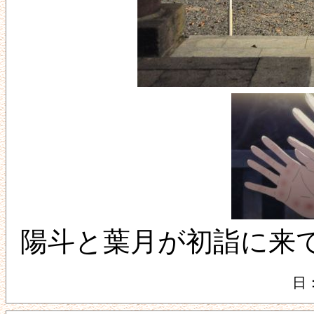
陽斗と葉月が初詣に来
日：