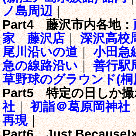
ノ島周辺
｜
Part4 藤沢市内各地：
家 藤沢店
｜
深沢高校
尾川沿いの道
｜
小田急
急の線路沿い
｜
善行駅
草野球のグラウンド(桐
Part5 特定の日しか
社
｜
初詣＠葛原岡神社
再現
｜
Part6 Just Becau