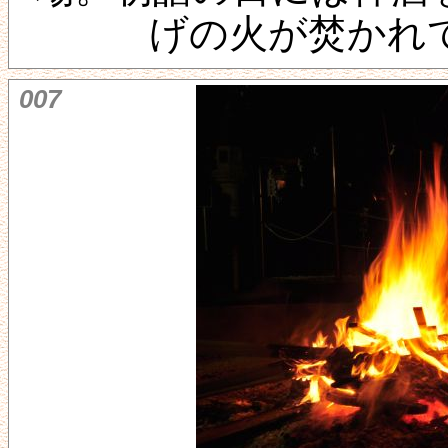
げの火が焚かれ
007