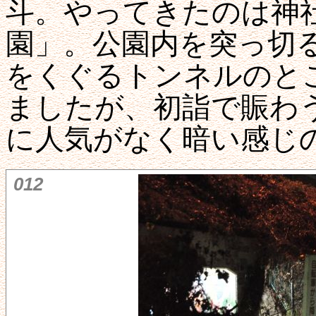
斗。やってきたのは神
園」。公園内を突っ切
をくぐるトンネルのと
ましたが、初詣で賑わ
に人気がなく暗い感じ
012