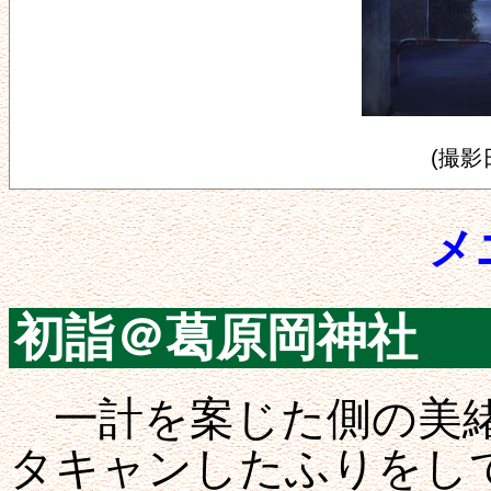
(撮影日
メ
初詣＠葛原岡神社
一計を案じた側の美緒
タキャンしたふりをし