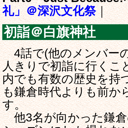
礼」＠深沢文化祭
｜
初詣＠白旗神社
4話で(他のメンバー
人きりで初詣に行くこ
内でも有数の歴史を持
も鎌倉時代よりも前か
す。
他3名が向かった鎌倉